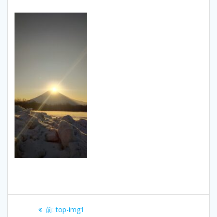
投
過
前:
top-img1