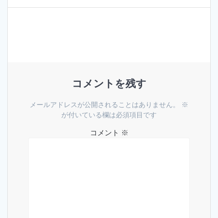
去
稿
の
投
ナ
稿:
ビ
ゲ
コメントを残す
ー
メールアドレスが公開されることはありません。
※
シ
が付いている欄は必須項目です
ョ
コメント
※
ン