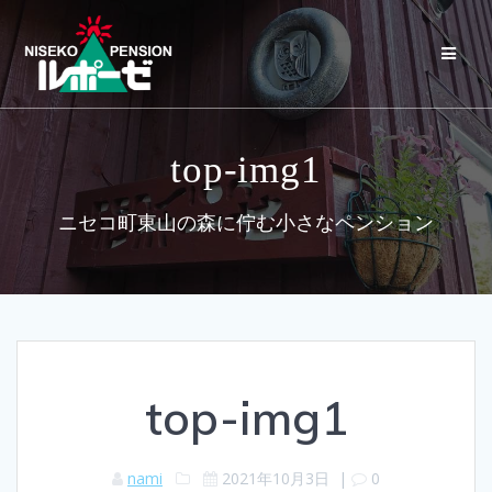
コ
ン
テ
ン
ツ
へ
ス
top-img1
キ
ッ
プ
ニセコ町東山の森に佇む小さなペンション
top-img1
nami
2021年10月3日
|
0