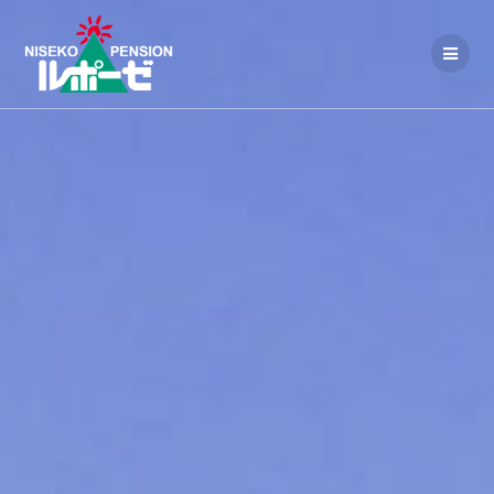
コ
ン
テ
ン
ツ
へ
ス
キ
ッ
プ