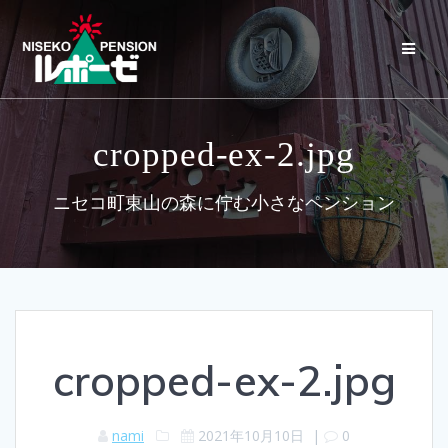
コ
ン
テ
ン
ツ
へ
ス
cropped-ex-2.jpg
キ
ッ
プ
ニセコ町東山の森に佇む小さなペンション
cropped-ex-2.jpg
nami
2021年10月10日
|
0