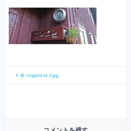
投
過
前:
cropped-ex-2.jpg
去
稿
の
投
ナ
稿:
ビ
ゲ
コメントを残す