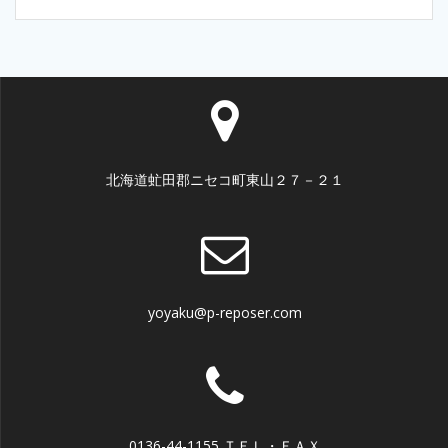
北海道虻田郡ニセコ町東山２７－２１
yoyaku@p-reposer.com
0136-44-1155 ＴＥＬ・ＦＡＸ