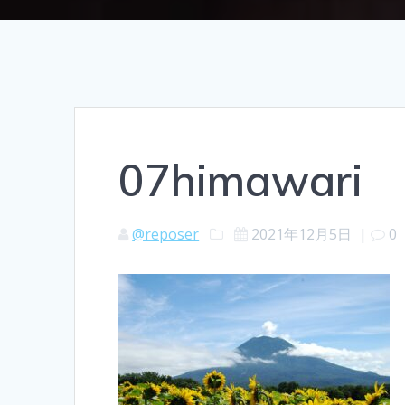
07himawari
@reposer
2021年12月5日
|
0