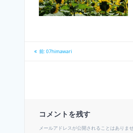
投
過
前:
07himawari
去
稿
の
投
ナ
稿:
ビ
ゲ
コメントを残す
ー
メールアドレスが公開されることはありま